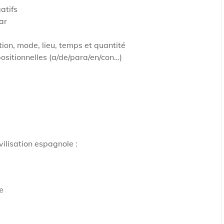
atifs
ar
ion, mode, lieu, temps et quantité
ositionnelles (a/de/para/en/con…)
vilisation espagnole :
e