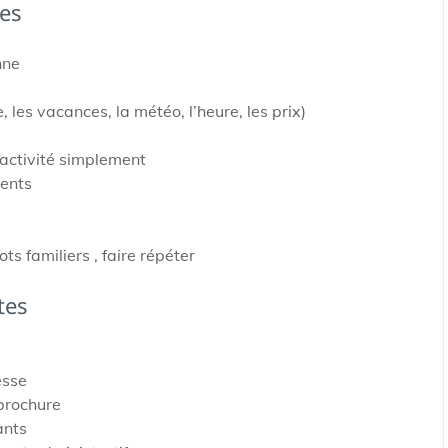
es
nne
, les vacances, la météo, l’heure, les prix)
 activité simplement
ients
s familiers , faire répéter
tes
esse
 brochure
ants