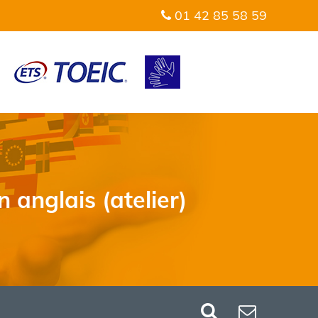
01 42 85 58 59
 anglais (atelier)