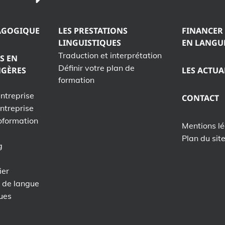
AGOGIQUE
LES PRESTATIONS
FINANCER
LINGUISTIQUES
EN LANGU
Traduction et interprétation
S EN
Définir votre plan de
NGÈRES
LES ACTUA
formation
entreprise
CONTACT
entreprise
oformation
Mentions l
Plan du sit
g
ier
s de langue
ques